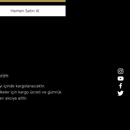
Hemen Satın Al
rim
ı içinde kargolanacaktır.
lkeler için kargo ücreti ve gümrük
ı alıcıya aittir.