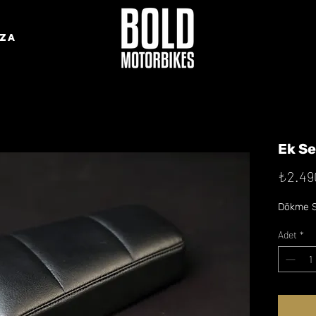
ZA
Ek Se
₺2.49
Dökme Sü
Adet
*