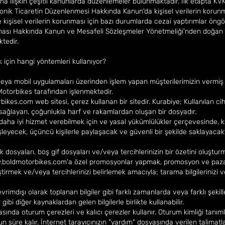
mına ilişkin çeşitli kanunlarda düzenlemeler bulunmaktadır. İlk etapta KVKK
ktronik Ticaretin Düzenlenmesi Hakkında Kanun'da kişisel verilerin korunm
 kişisel verilerin korunması için bazı durumlarda cezai yaptırımlar öngö
ması Hakkında Kanun ve Mesafeli Sözleşmeler Yönetmeliği'nden doğan yü
tedir.
k için hangi yöntemleri kullanıyor?
veya mobil uygulamaları üzerinden işlem yapan müşterilerimizin vermiş o
torbikes tarafından işlenmektedir.
bikes.com
web sitesi, çerez kullanan bir sitedir. Kurabiye; Kullanılan ci
 sağlayan, çoğunlukla harf ve rakamlardan oluşan bir dosyadır.
e daha iyi hizmet verebilmek için ve yasal yükümlülükler çerçevesinde,
işleyecek, üçüncü kişilerle paylaşacak ve güvenli bir şekilde saklayacakt
k dosyaları, boş gif dosyaları ve/veya tercihlerinizin bir özetini oluştu
boldmotorbikes.com
'a özel promosyonlar yapmak, promosyon ve pazar
ştirmek ve/veya tercihlerinizi belirlemek amacıyla; tarama bilgilerinizi 
vrimdışı olarak toplanan bilgiler gibi farklı zamanlarda veya farklı şekil
 gibi diğer kaynaklardan gelen bilgilerle birlikte kullanabilir.
sında oturum çerezleri ve kalıcı çerezler kullanır. Oturum kimliği tanımla
un süre kalır. İnternet tarayıcınızın "yardım" dosyasında verilen talimatl