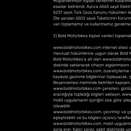
Müşterilerimizin kişisel verilerinin kullanı
esaslar belirlendi. Ayrıca 6563 sayılı Ele
5237 sayılı Türk Ceza Kanunu hükümleri ile
Öte yandan 6502 sayılı Tüketicinin Korun
veri toplamamız ve kullanmamız gerekmek
2) Bold Motorbikes kişisel verileri toplama
www.boldmotorbikes.com
internet sitesi 
mevzuat hükümlerine uygun olarak Bold Mo
Bold Motorbikes'a ait olan
www.boldmotor
diskinde saklanarak cihazın algılanmasını
www.boldmotorbikes.com
, ziyaretçilerin
kaydıyla gezinme bilgilerinizi toplayacak, 
Beyannamesi metninde belirtilen kapsam.
www.boldmotorbikes.com
çerezleri; günlü
aracılığıyla topladığı bilgileri saklayın.
www.
mobil uygulamanın içeriğini size göre iyile
izleyebilir.
www.boldmotorbikes.com
, çevrimiçi ve çe
eşleştirebilir ve bu bilgileri üçüncü taraflar
www.boldmotorbikes.com
, mobil uygulama
sona erer. Kalıcı çerez, sabit diskinizde uz