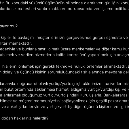
ir. Bu konudaki yükümlülüğümüzün bilincinde olarak veri gizliliğini konu
klarda sızma testleri yaptırılmakta ve bu kapsamda veri işleme politika
laşıyor mu?
ü kişiler ile paylaşımı, müşterilerin izni çerçevesinde gerçekleşmekte v
 aktarılmamaktadır.
nedeniyle ve bunlarla sınırlı olmak üzere mahkemeler ve diğer kamu kuruml
abilmek ve verilen hizmetlerin kalite kontrolünü yapabilmek için anlaşma
ihlallerini önlemek için gerekli teknik ve hukuki önlemler alınmaktadır. Bu
an dolayı ve üçüncü kişinin sorumluluğundaki risk alanında meydana ge
arlarıyla, doğrudan/dolaylı yurtiçi/yurtdışı iştiraklerimize, faaliyetlerimiz
in bulut ortamında saklanması hizmeti aldığımız yurtiçi/yurtdışı kişi ve 
da anlaşmalı olduğumuz yurtiçi/yurtdışındaki kuruluşlarla, Bankalararas
abilmek ve müşteri memnuniyetini sağlayabilmek için çeşitli pazarlama f
i ve anket şirketleriyle ve yurtiçi/yurtdışı diğer üçüncü kişilerle ve ilgili 
 doğan haklarınız nelerdir?