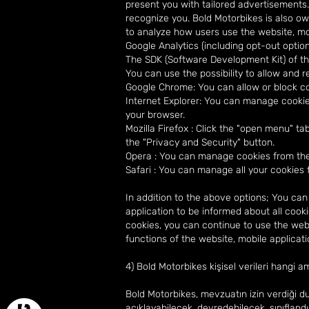
present you with tailored advertisements
recognize you. Bold Motorbikes is also ow
to analyze how users use the website, mob
Google Analytics (including opt-out option
The SDK (Software Development Kit) of the
You can use the possibility to allow and 
Google Chrome: You can allow or block coo
Internet Explorer: You can manage cookies i
your browser.
Mozilla Firefox : Click the "open menu" t
the "Privacy and Security" button.
Opera : You can manage cookies from the 
Safari : You can manage all your cookies f
In addition to the above options; You can
application to be informed about all cook
cookies, you can continue to use the webs
functions of the website, mobile applicati
4) Bold Motorbikes kişisel verileri hangi a
Bold Motorbikes, mevzuatın izin verdiği du
açıklayabilecek, devredebilecek, sınıflandı