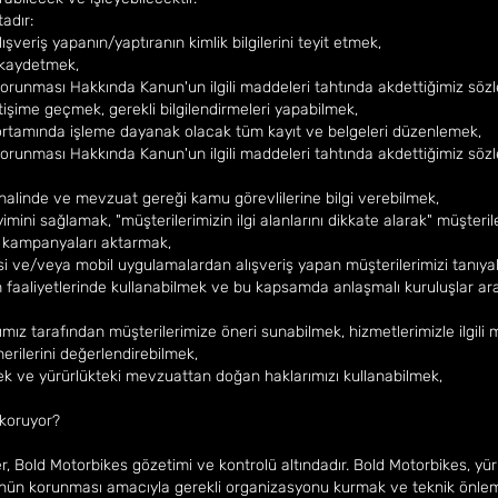
tadır:
veriş yapanın/yaptıranın kimlik bilgilerini teyit etmek,
ri kaydetmek,
Korunması Hakkında Kanun'un ilgili maddeleri tahtında akdettiğimiz söz
iletişime geçmek, gerekli bilgilendirmeleri yapabilmek,
t ortamında işleme dayanak olacak tüm kayıt ve belgeleri düzenlemek,
Korunması Hakkında Kanun'un ilgili maddeleri tahtında akdettiğimiz söz
 halinde ve mevzuat gereği kamu görevlilerine bilgi verebilmek,
imini sağlamak, "müşterilerimizin ilgi alanlarını dikkate alarak" müşterile
, kampanyaları aktarmak,
i ve/veya mobil uygulamalardan alışveriş yapan müşterilerimizi tanıya
 faaliyetlerinde kullanabilmek ve bu kapsamda anlaşmalı kuruluşlar arac
z tarafından müşterilerimize öneri sunabilmek, hizmetlerimizle ilgili mü
önerilerini değerlendirebilmek,
mek ve yürürlükteki mevzuattan doğan haklarımızı kullanabilmek,
l koruyor?
ler, Bold Motorbikes gözetimi ve kontrolü altındadır. Bold Motorbikes, yür
lüğünün korunması amacıyla gerekli organizasyonu kurmak ve teknik önl