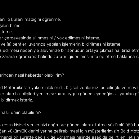
nılıp kullanılmadığını öğrenme,
şileri bilme,
isteme,
r çerçevesinde silinmesini / yok edilmesini isteme,
) ve (e) bentleri uyarınca yapılan işlemlerin bildirilmesini isteme,
z edilmesi nedeniyle aleyhinize bir sonucun ortaya çıkmasına itiraz etm
le zarara uğramanız halinde zararın giderilmesini talep etme haklarına s
klerinden nasıl haberdar olabilirim?
otorbikes'ın yükümlülükleridir. Kişisel verilerinizi bu bilinçle ve mevzu
 yer alan bu bilgileri yeni mevzuata uygun güncelleyeceğimizi, yapılan 
bildirmek isteriz.
asıl emin olabilirim?
kes'ın kişisel verilerinizi doğru ve güncel olarak tutma yükümlülüğü 
n yükümlülüklerini yerine getirebilmesi için müşterilerimizin Bold Moto
hangi bir surette değişikliğe uğraması halinde asağıda belirtilen iletiş