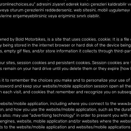
ronlinechoices.eu
" adresini ziyaret ederek kalıcı çerezleri kaldırabili
eri veya oturum çerezlerini reddederseniz, web sitesini, mobil uygulama
rine erişemeyebilirsiniz veya erişiminiz sınırlı olabilir.
wned by Bold Motorbikes, is a site that uses cookies. cookie; It is a fil
 being stored in the internet browser or hard disk of the device being
, empty gif files, and/or store information it collects through third-p
r sites, session cookies and persistent cookies. Session cookies are 
s remain on your hard drive until you delete them or they expire (how 
it to remember the choices you make and to personalize your use of t
ssword and keep your website/mobile application session open all the 
 each visit, and cookies that remember and recognize you on subsequ
 website/mobile application, including where you connect to the www.
n, and how you use the website/mobile application, such as the duratio
lso; may use "advertising technology" in order to present you with a
 engines, website, mobile application and/or websites where the websi
ts to the website/mobile application and websites/mobile applications