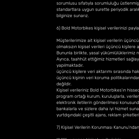
sorumlusu sıfatıyla sorumluluğu üstlenmişt
standartlara uygun surette periyodik aralı
bilginize sunarız.
6) Bold Motorbikes kişisel verilerinizi pay
Müşterilerimize ait kişisel verilerin üçünc
olmaksızın kişisel verileri üçüncü kişilere
Bununla birlikte, yasal yükümlülüklerimiz 
Ayrıca, taahhüt ettiğimiz hizmetleri sağlay
yapılmaktadır.
üçüncü kişilere veri aktarımı sırasında hak 
üçüncü kişinin veri koruma politikalarınd
değildir.
Kişisel verileriniz Bold Motorbikes'ın hissed
program ortağı kurum, kuruluşlarla, veriler
elektronik iletilerin gönderilmesi konusun
bankalarla ve sizlere daha iyi hizmet sun
yurtdışındaki çeşitli ajans, reklam şirketler
7) Kişisel Verilerin Korunması Kanunu'ndan