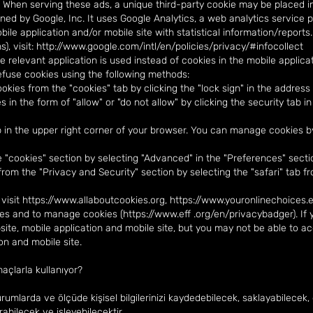
. When serving these ads, a unique third-party cookie may be placed i
ned by Google, Inc. It uses Google Analytics, a web analytics service
ile application and/or mobile site with statistical information/reports
s), visit: http://www.google.com/intl/en/policies/privacy/#infocollect
 relevant application is used instead of cookies in the mobile applicat
refuse cookies using the following methods:
kies from the "cookies" tab by clicking the "lock sign" in the address
n the form of "allow" or "do not allow" by clicking the security tab in 
ab in the upper right corner of your browser. You can manage cookies b
"cookies" section by selecting "Advanced" in the "Preferences" secti
rom the "Privacy and Security" section by selecting the "safari" tab f
 visit https://www.allaboutcookies.org, https://www.youronlinechoices.
ies and to manage cookies (https://www.eff .org/en/privacybadger). If 
ite, mobile application and mobile site, but you may not be able to ac
on and mobile site.
maçlarla kullanıyor?
rumlarda ve ölçüde kişisel bilgilerinizi kaydedebilecek, saklayabilecek,
rabilecek ve işleyebilecektir.