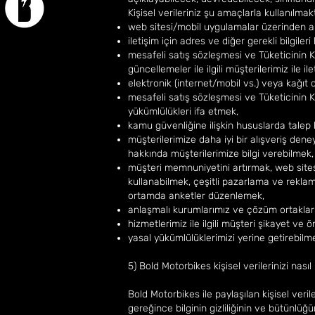
Kişisel verileriniz şu amaçlarla kullanılmak
web sitesi/mobil uygulamalar üzerinden alış
iletişim için adres ve diğer gerekli bilgile
mesafeli satış sözleşmesi ve Tüketicinin 
güncellemeler ile ilgili müşterilerimiz ile 
elektronik (internet/mobil vs.) veya kağı
mesafeli satış sözleşmesi ve Tüketicinin 
yükümlülükleri ifa etmek,
kamu güvenliğine ilişkin hususlarda talep
müşterilerimize daha iyi bir alışveriş deney
hakkında müşterilerimize bilgi verebilmek
müşteri memnuniyetini artırmak, web sites
kullanabilmek, çeşitli pazarlama ve reklam
ortamda anketler düzenlemek,
anlaşmalı kurumlarımız ve çözüm ortaklarımı
hizmetlerimiz ile ilgili müşteri şikayet ve 
yasal yükümlülüklerimizi yerine getirebil
5) Bold Motorbikes kişisel verilerinizi nası
Bold Motorbikes ile paylaşılan kişisel veri
gereğince bilginin gizliliğinin ve bütün