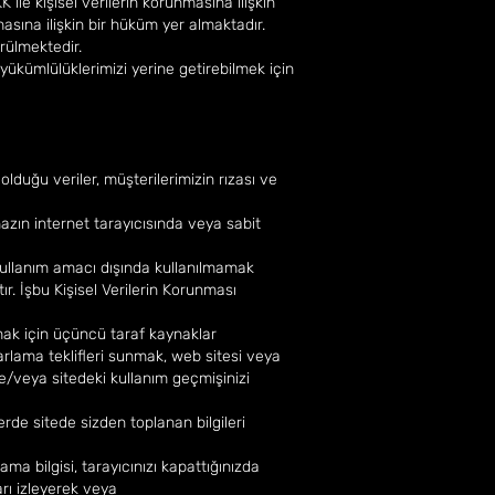
 ile kişisel verilerin korunmasına ilişkin
asına ilişkin bir hüküm yer almaktadır.
rülmektedir.
kümlülüklerimizi yerine getirebilmek için
lduğu veriler, müşterilerimizin rızası ve
hazın internet tarayıcısında veya sabit
 kullanım amacı dışında kullanılmamak
ır. İşbu Kişisel Verilerin Korunması
rmak için üçüncü taraf kaynaklar
lama teklifleri sunmak, web sitesi veya
ve/veya sitedeki kullanım geçmişinizi
lerde sitede sizden toplanan bilgileri
ma bilgisi, tarayıcınızı kapattığınızda
arı izleyerek veya