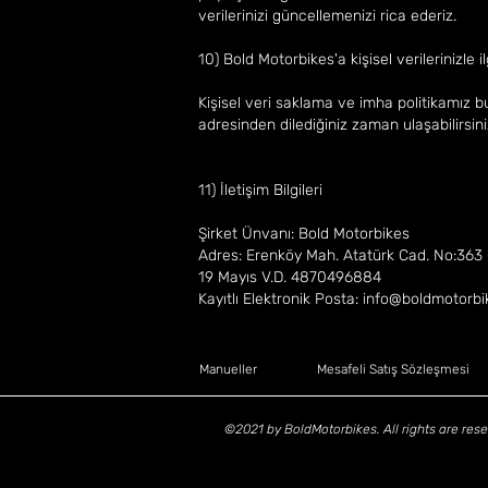
verilerinizi güncellemenizi rica ederiz.
10) Bold Motorbikes'a kişisel verilerinizle i
Kişisel veri saklama ve imha politikamız bul
adresinden dilediğiniz zaman ulaşabilirsini
11) İletişim Bilgileri
Şirket Ünvanı: Bold Motorbikes
Adres: Erenköy Mah. Atatürk Cad. No:36
19 Mayıs V.D. 4870496884
Kayıtlı Elektronik Posta: info@boldmotorb
Manueller
Mesafeli Satış Sözleşmesi
©2021 by BoldMotorbikes. All rights are rese