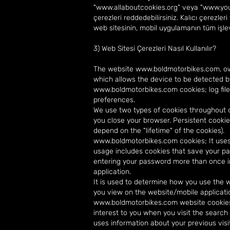
"
www.allaboutcookies.org
" veya "
www.you
çerezleri reddedebilirsiniz. Kalıcı çerezl
web sitesinin, mobil uygulamanın tüm işlevle
3) Web Sitesi Çerezleri Nasıl Kullanılır?
The website
www.boldmotorbikes.com
, o
which allows the device to be detected by
www.boldmotorbikes.com cookies; log files
preferences.
We use two types of cookies throughout ou
you close your browser. Persistent cookie
depend on the "lifetime" of the cookies).
www.boldmotorbikes.com cookies; It uses 
usage includes cookies that save your pa
entering your password more than once in
application.
It is used to determine how you use the
you view on the website/mobile applicatio
www.boldmotorbikes.com website cookies a
interest to you when you visit the search
uses information about your previous visi