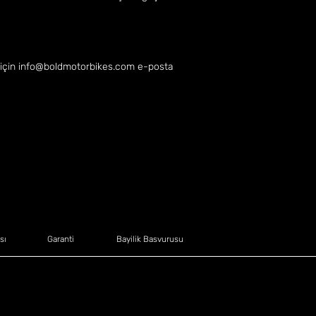
 için
info@boldmotorbikes.com
e-posta
sı
Garanti
Bayilik Basvurusu