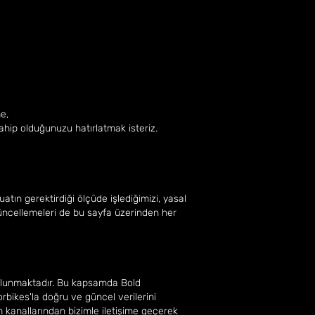
e,
ahip olduğunuzu hatırlatmak isteriz.
atın gerektirdiği ölçüde işlediğimizi, yasal
güncellemeleri de bu sayfa üzerinden her
bulunmaktadır. Bu kapsamda Bold
rbikes'la doğru ve güncel verilerini
im kanallarından bizimle iletişime geçerek