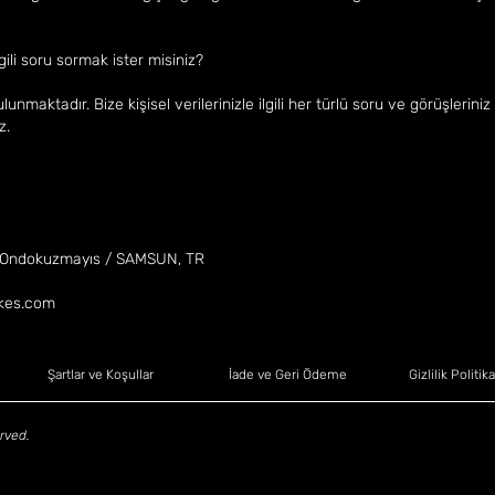
lgili soru sormak ister misiniz?
unmaktadır. Bize kişisel verilerinizle ilgili her türlü soru ve görüşleriniz
z.
3 Ondokuzmayıs / SAMSUN, TR
ikes.com
Şartlar ve Koşullar
İade ve Geri Ödeme
Gizlilik Politika
rved.