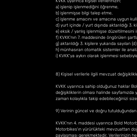
KVKK uyarınca kişisel verilerinizin;
a) işlenip işlenmediğini öğrenme,
b) işlenmişse bilgi talep etme,
c) işlenme amacını ve amacına uygun kulla
d) yurt içinde / yurt dışında aktarıldığı 3. ki
e) eksik / yanlış işlenmişse düzeltilmesini 
f) KVKK'nın 7. maddesinde öngörülen şartla
g) aktarıldığı 3. kişilere yukarıda sayılan (d
h) münhasıran otomatik sistemler ile anali
i) KVKK'ya aykırı olarak işlenmesi sebebiy
8) Kişisel verilerle ilgili mevzuat değişikli
KVKK uyarınca sahip olduğunuz haklar Bold M
değişikliklerin olması halinde sayfamızda
zaman kolaylıkla takip edebileceğinizi size 
9) Verinin güncel ve doğru tutulduğundan n
KVKK'nın 4. maddesi uyarınca Bold Motorbi
Motorbikes'ın yürürlükteki mevzuattan doğa
paylaşması gerekmektedir. Verilerinizin her