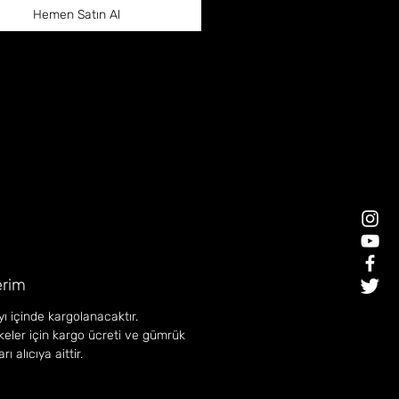
Hemen Satın Al
rim
ı içinde kargolanacaktır.
lkeler için kargo ücreti ve gümrük
ı alıcıya aittir.