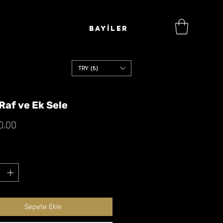
BAYİLER
TRY (₺)
Raf ve Ek Sele
Fiyat
0,00
Sepete Ekle