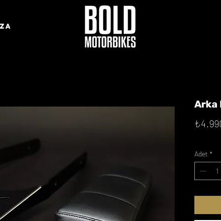
ZA
Arka 
₺4.99
Adet
*