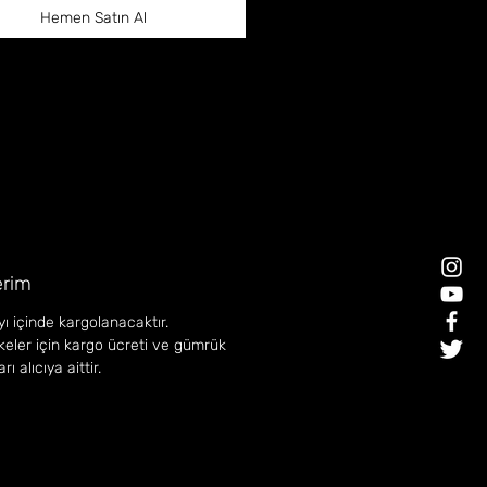
Hemen Satın Al
rim
ı içinde kargolanacaktır.
lkeler için kargo ücreti ve gümrük
ı alıcıya aittir.