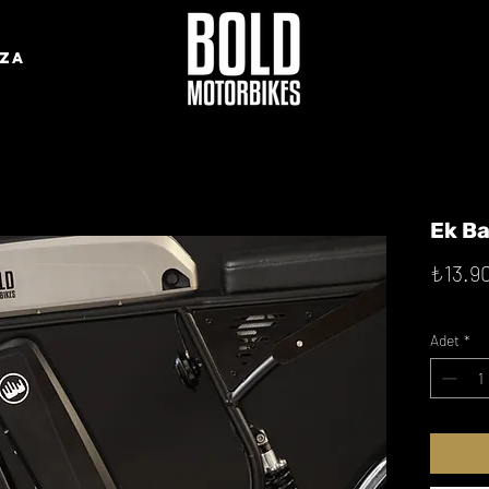
ZA
Ek B
₺13.9
Adet
*