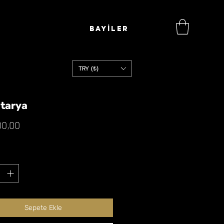
BAYİLER
TRY (₺)
atarya
Fiyat
00,00
Sepete Ekle