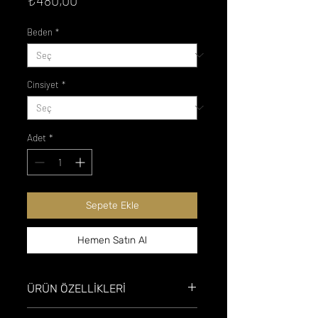
Beden
*
Cinsiyet
*
Adet
*
Sepete Ekle
Hemen Satın Al
ÜRÜN ÖZELLİKLERİ
* %100 Pamuklu Penye.