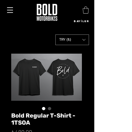
BAYİLER
TRY (₺)
Bold Regular T-Shirt -
1TSOA
Fiyat
₺480,00