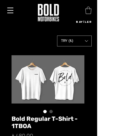
BAYİLER
TRY (₺)
Bold Regular T-Shirt -
1TBOA
Fiyat
₺480,00