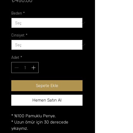
Beden
*
Cinsiyet
*
Adet
*
Sepete Ekle
Hemen Satın Al
* %100 Pamuklu Penye.
* Uzun ömür için 30 derecede
yıkayınız.